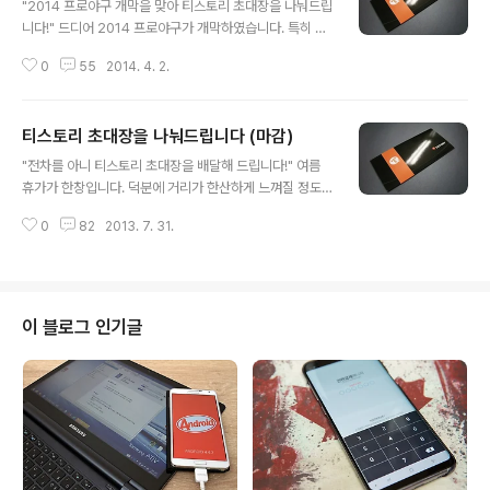
"2014 프로야구 개막을 맞아 티스토리 초대장을 나눠드립
니다!" 드디어 2014 프로야구가 개막하였습니다. 특히 올
해부터 무시무시한 용병 타자들의 등장으로 인해 초반부터
0
55
2014. 4. 2.
치열한 페넌트레이스가 펼쳐질 듯합니다. 문제는 프로야구
의 뜨거운 인기로 인해 주말 잠실 경기장 티켓을 구하기가
하늘에 별따기가 되어 버렸네요. 하지만 저에겐 열혈 야구
티스토리 초대장을 나눠드립니다 (마감)
팬 와이프님이 있잖아요. 그녀의 신들린 티켓팅으로 덕분
글 내용
에 이번 주말은 야구장에서 폭풍 응원을 하며 즐거운 시간
"전차를 아니 티스토리 초대장을 배달해 드립니다!" 여름
을 보낼 수 있게 되었습니다. 이에 기쁜 마음을 주체할 수
휴가가 한창입니다. 덕분에 거리가 한산하게 느껴질 정도
없어 오랜만에 티스토리 초대장을 배포하고자 하니 당신의
예요. 하지만 무더위도 잊고 불철주야 맹훈련 중인 믿음직
주옥같은 이야기를 들려 주세요. 센스없게 선착순 이런 거
0
82
2013. 7. 31.
한 군인들이 있어 덩달아 저도 바빠졌네요. 오늘은 저처럼
말고 간단한 정보를 확인한 후에 선정하도록 하겠습니다.
미처 여름 휴가를 떠나지 못한 분들을 위해 즐거운(?) 마음
다음 양식에 의거하여 작성해주시면 감사..
으로 티스토리 초대장을 배포해 봅니다. 그럼 지금부터 당
신의 주옥같은 이야기를 공유해 주세요. 티스토리 초대장
의 여유가 있어 블로거가 되고자 마음 먹으신 분들께 초대
이 블로그 인기글
해 드리겠습니다. 센스없게 선착순 이런 거 말고 간단한 정
보를 확인한 후에 선정하도록 하겠습니다. 기왕이면 정말
필요하신 분이 받으시면 초대하는 저도, 받으시는 분도 좋
을 것 같습니다. 다음 양식에 의거하여 작성해주시면 감사
하겠습니다. 개인정보가 노출될 수도 있으니..