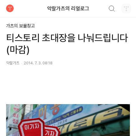
검색하기
악랄가츠의 리얼로그
티스토리
가츠의 보물창고
티스토리 초대장을 나눠드립니다
(마감)
악랄가츠
2014. 7. 3. 08:18