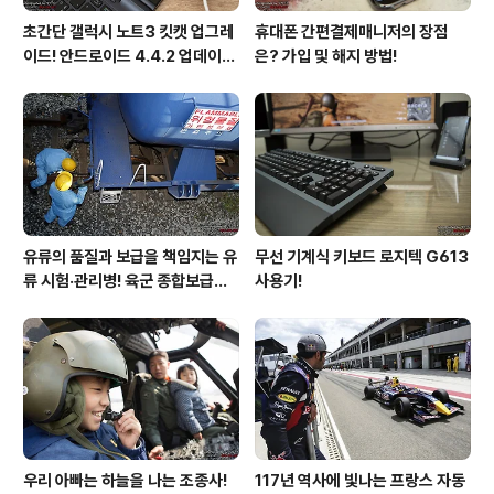
초간단 갤럭시 노트3 킷캣 업그레
휴대폰 간편결제매니저의 장점
이드! 안드로이드 4.4.2 업데이트
은? 가입 및 해지 방법!
후기!
유류의 품질과 보급을 책임지는 유
무선 기계식 키보드 로지텍 G613
류 시험·관리병! 육군 종합보급창
사용기!
33유류지원대를 가다!
우리 아빠는 하늘을 나는 조종사!
117년 역사에 빛나는 프랑스 자동