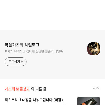
로그 정보
악랄가츠의 리얼로그
빡세게 유쾌하고 겁나게 발랄한 청춘의 비망록
구독하기
더보기
가츠의 보물창고
의 다른 글
티스토리 초대장을 나눠드립니다 (마감)
글 내용