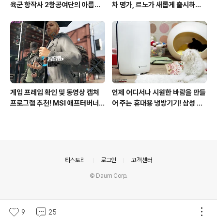
육군 항작사 2항공여단의 아름다
차 명가, 르노가 새롭게 출시하는
운 비행!
탈리스만!
게임 프레임 확인 및 동영상 캡처
언제 어디서나 시원한 바람을 만들
프로그램 추천! MSI 애프터버너
어 주는 휴대용 냉방기기! 삼성 포
(AfterBurner) 간단 사용법!
터블쿨러 쿨프레소 활용기!
의안내
티스토리
로그인
고객센터
© Daum Corp.
9
25