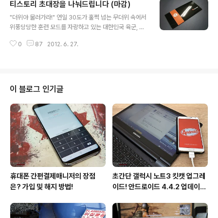
티스토리 초대장을 나눠드립니다 (마감)
들께 초대해 드리겠습니다. 센스없게 선착순 이런 거 말고
글 내용
간단한 정보를 확인한 후에 선정하도록 하겠습니다. 기왕
"더위야 물러가라!" 연일 30도가 훌쩍 넘는 무더위 속에서
이면 정말 필요하신 분이 받으시면 초대하는 저도, 받으시
위풍당당한 훈련 모드를 자랑하고 있는 대한민국 육군, 덕
는 분도 좋을 것 같습니다. 다음 양식에 의거하여 작성해주
분에 예비역인 저만 죽어나고 있습니다. 정말 현역 때는 어
시면 감사하겠습니다. 개인정보가 노출될 수도 있으니 무
0
87
2012. 6. 27.
떻게 매일같이 훈련을 뛰었는지 신기할 따름이네요. 아무
조건 비밀글로 작성하여 주세요! 비밀글이 아니거나 방명
쪼록 무더운 날씨에 우리 모두 건강 잃지 않았으면 좋겠습
록에 작성된 글은 부득이하게 삭제하오니 양해바랍니다..
니다. 더위 조심하세요! 그나저나 매달 들어오는 초대장이
차곡차곡 쌓여만 가고 있네요. 주옥같은 이야기를 공유해
주실 블로거를 기다립니다. 단 센스없게 선착순 배포 이런
이 블로그 인기글
거 말고 간단한 정보를 확인한 후에 선정하도록 하겠습니
다. 기왕이면 정말 필요하신 분이 받으시면 초대하는 저도,
받으시는 분도 좋잖아요! 다음 양식에 의거하여 작성해주
시면 감사하겠습니다. 개인정보가 노출될 수도 있으니 무
조건 비밀글로 작성하여 주세요! 비밀글이 ..
휴대폰 간편결제매니저의 장점
초간단 갤럭시 노트3 킷캣 업그레
은? 가입 및 해지 방법!
이드! 안드로이드 4.4.2 업데이트
후기!