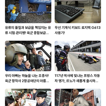
유류의 품질과 보급을 책임지는 유
무선 기계식 키보드 로지텍 G613
류 시험·관리병! 육군 종합보급창
사용기!
33유류지원대를 가다!
우리 아빠는 하늘을 나는 조종사!
117년 역사에 빛나는 프랑스 자동
육군 항작사 2항공여단의 아름다
차 명가, 르노가 새롭게 출시하는
운 비행!
탈리스만!