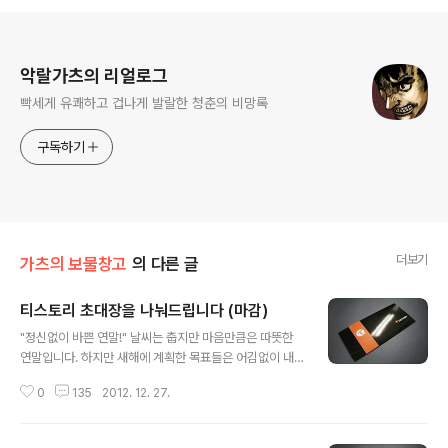
로그 정보
악랄가츠의 리얼로그
빡세게 유쾌하고 겁나게 발랄한 청춘의 비망록
구독하기
더보기
가츠의 보물창고
의 다른 글
티스토리 초대장을 나눠드립니다 (마감)
글 내용
"정신없이 바쁜 연말!" 날씨는 춥지만 마음만큼은 따뜻한
연말입니다. 하지만 새해에 계획한 목표들은 어김없이 내
년으로 미뤄야겠습니다. 아무쪼록 추운 날씨에 건강 잃지
0
135
2012. 12. 27.
않도록 주의하시고 다가오는 새해 복 많이 받으십시오! 각
설하고 당신의 주옥같은 이야기를 공유해 주세요. 티스토
리 초대장의 여유가 있어 블로거가 되고자 마음 먹으신 분