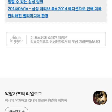
청할 수 있는 삼성 링크
2014/06/
16
- 삼성 아티브 북6 2014 에디션으로 인해 더욱
편리해진 멀티미디어 환경
로그 정보
악랄가츠의 리얼로그
빡세게 유쾌하고 겁나게 발랄한 청춘의 비망록
구독하기