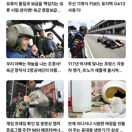
유류의 품질과 보급을 책임지는 유
무선 기계식 키보드 로지텍 G613
류 시험·관리병! 육군 종합보급창
사용기!
33유류지원대를 가다!
우리 아빠는 하늘을 나는 조종사!
117년 역사에 빛나는 프랑스 자동
육군 항작사 2항공여단의 아름다
차 명가, 르노가 새롭게 출시하는
운 비행!
탈리스만!
게임 프레임 확인 및 동영상 캡처
언제 어디서나 시원한 바람을 만들
프로그램 추천! MSI 애프터버너
어 주는 휴대용 냉방기기! 삼성 포