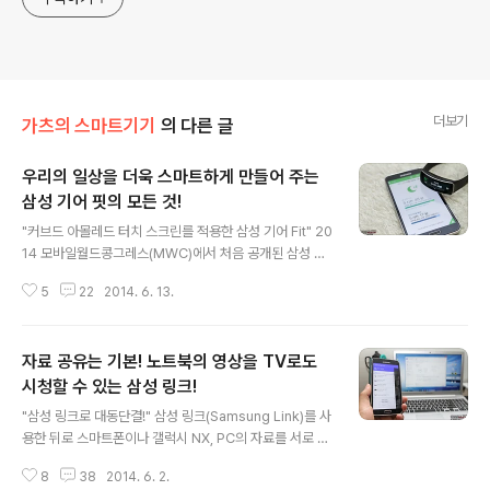
더보기
가츠의 스마트기기
의 다른 글
우리의 일상을 더욱 스마트하게 만들어 주는
삼성 기어 핏의 모든 것!
글 내용
"커브드 아몰레드 터치 스크린를 적용한 삼성 기어 Fit" 20
14 모바일월드콩그레스(MWC)에서 처음 공개된 삼성 기
어 Fit은 커브드 아몰레드 터치 스크린을 탑재하여 안정감
5
22
2014. 6. 13.
있는 착용감과 세련된 디자인을 보여 준 신개념 웨어러블
스마트밴드이다. 삼성 기어 Fit과 연동되는 기기는 갤럭시
스마트폰과 태블릿으로 갤럭시 S5, 갤럭시 S4, 갤럭시 S
자료 공유는 기본! 노트북의 영상을 TV로도
3, 갤럭시 Note3, 갤럭시 Note2, 갤럭시 Note PRO, 갤
럭시 Tab PRO 등 15종에 달한다. 정상적인 연동을 위해
시청할 수 있는 삼성 링크!
글 내용
서는 삼성 앱스에 접속하여 삼성 기어 핏 매니저를 다운 받
"삼성 링크로 대동단결!" 삼성 링크(Samsung Link)를 사
아야 한다. "입맛대로 꾸밀 수 있는 삼성 기어 Fit" 삼성 기
용한 뒤로 스마트폰이나 갤럭시 NX, PC의 자료를 서로 공
어 Fit 매니저를 통해 소프트웨어 업데이트, 배경 화면, 시
유하기 위해서 매번 USB 케이블을 연결하거나 카드 리더
계 타입, 화면 구성 등을 간편하게 설정할 수 ..
8
38
2014. 6. 2.
기를 사용해야 하는 번거로움이 말끔히 사라졌다. 인터넷