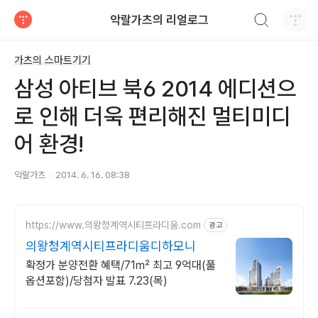
검색하기
악랄가츠의 리얼로그
티스토리
가츠의 스마트기기
삼성 아티브 북6 2014 에디션으
로 인해 더욱 편리해진 멀티미디
어 환경!
악랄가츠
2014. 6. 16. 08:38
https://www.의왕청계역시티프라디움.com
광고
의왕청계역시티프라디움디하모니
확정가 분양전환 혜택/71㎡ 최고 9억대(풀
옵션포함)/당첨자 발표 7.23(목)