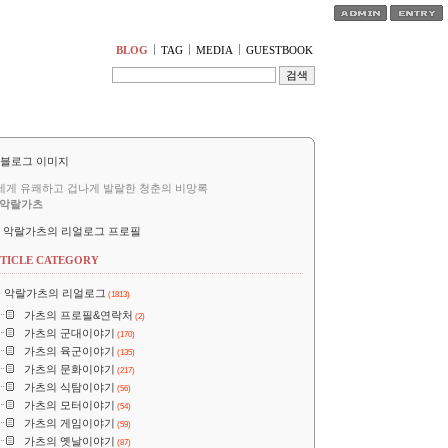
티스토리툴바
BLOG
TAG
MEDIA
GUESTBOOK
세게 유쾌하고 겁나게 발랄한 청춘의 비망록
악랄가츠
악랄가츠의 리얼로그 프로필
TICLE CATEGORY
악랄가츠의 리얼로그
(1813)
가츠의 프로필&연락처
(2)
가츠의 군대이야기
(170)
가츠의 육군이야기
(135)
가츠의 문화이야기
(217)
가츠의 식탐이야기
(56)
가츠의 모터이야기
(54)
가츠의 게임이야기
(59)
가츠의 옛날이야기
(87)