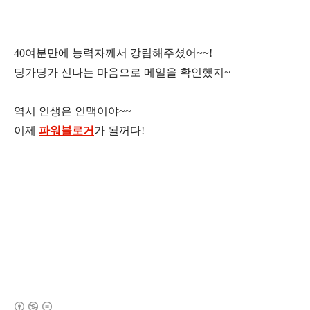
40여분만에 능력자께서 강림해주셨어~~!
딩가딩가 신나는 마음으로 메일을 확인했지~
역시 인생은 인맥이야~~
이제
파워블로거
가 될꺼다!
(새창열림)