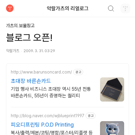
검색하기
악랄가츠의 리얼로그
티스토리
가츠의 보물창고
블로그 오픈!
악랄가츠
2009. 3. 31. 03:29
http://www.barunsoncard.com/
광고
초대장 바른손카드
기업 행사 비즈니스 초대장 역시 55년 전통
바른손카드, 55년이 증명하는 퀄리티
http://blog.naver.com/wjblueprint1997
광고
피오디프린팅 P.O.D Printing
복사/출력/제본/코팅/명함/포스터/리플렛 등