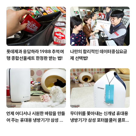
운 비행!
롯데제과 응답하라 1988 추억여
나만의 합리적인 데이터중심요금
행 종합선물세트 한정판 받는 법!
제 선택법!
언제 어디서나 시원한 바람을 만들
무더위를 쫓아내는 신개념 휴대용
어 주는 휴대용 냉방기기! 삼성 포
냉방기기! 삼성 포터블쿨러 쿨프레
터블쿨러 쿨프레소 활용기!
소 사용기!