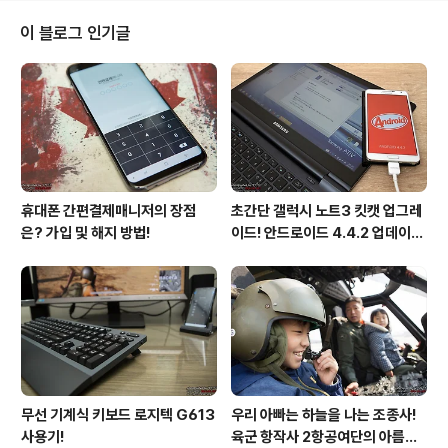
내용인즉슨, 내가 너에게 쿠키를 선사할테니, 냉큼 주소를
문자로 보내라~! 라는 내용이었다. 마른 하늘에 왠 쿠키?
이 블로그 인기글
평소 나를 마음에 품고 있었던건가? 난 아직 마음에 준비가
안되었는데.... 퍽퍽~! 곰곰히 생각해보니~ 얼마전 수우님
께서 블로그 1주년 이벤트를 개최하셨다. 행운의 주인공 5
명을 선정하신다고 하였는데, 두둥~! 당당히 나도 당첨이
된 것이다. 그후로 잊..
휴대폰 간편결제매니저의 장점
초간단 갤럭시 노트3 킷캣 업그레
은? 가입 및 해지 방법!
이드! 안드로이드 4.4.2 업데이트
후기!
무선 기계식 키보드 로지텍 G613
우리 아빠는 하늘을 나는 조종사!
사용기!
육군 항작사 2항공여단의 아름다