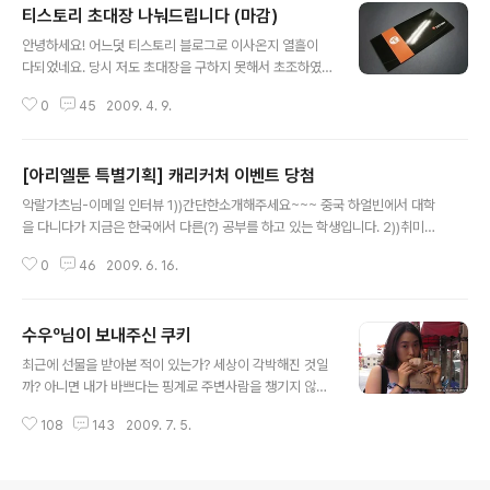
티스토리 초대장 나눠드립니다 (마감)
신청해본건데 이틀만에 오다니 알라딘이나 YES24보다
글 내용
훨씬 빠른 총알배송이구나. 그린비 출판사? 분명히 어디선
안녕하세요! 어느덧 티스토리 블로그로 이사온지 열흘이
가 들어본 거 같은데 곰곰이 생각해보니 몇달전에 읽은 문
다되었네요. 당시 저도 초대장을 구하지 못해서 초조하였
화대혁명, 또 다른 기억이란 책을 펴낸 곳이 그린비 출판사
지만 평소 꾸준히 활동하던 사이트에서 손쉽게 구할 수 있
였다. 그린비는 초록벌입니다. '초록'이라는 우리말이 주는
0
45
2009. 4. 9.
었습니다. 첫 포스팅 내용이 초대장을 구해서 티스토리로
싱그러운 어감과 그 녹색의 느낌이 주는 '생태'적인 색감이
이사왔다는 내용을 주제로 올렸는데, 당시 태그에 초대장
좋아 초록벌이라고 이름을 붙이면서, "..
이라는 단어가 들어가면 '티스토리 초대신청 나눠드립니
[아리엘툰 특별기획] 캐리커처 이벤트 당첨
다'로 등록되는 줄도 몰랐습니다. 다음날 포스팅 코멘트가
글 내용
수십개 달렸더군요. 전부 초대장 있으면 달라시는 분들이
악랄가츠님-이메일 인터뷰 1))간단한소개해주세요~~~ 중국 하얼빈에서 대학
었습니다. 마음 같아선 전원에게 다 드리고 싶었지만 가입
을 다니다가 지금은 한국에서 다른(?) 공부를 하고 있는 학생입니다. 2))취미나
한 지 하루도 채 안된 저에게 있을리 만무하지요. 그렇게 만
좋아하는일은요~~~~~~~ 학창시절에는 각종 온라인게임, 콘솔게임에 푹빠져
우절을 보내고나니 만우절 이벤트로 초대장 3장을 어렵사
0
46
2009. 6. 16.
살았습니다. 어느순간, 무의미함을 느끼고 요즘에는 술과 담배에 몰입하며.. 퍽
리 구하게 되었습니다. 당시 글 남기신 분들에게 드릴려고
퍽~!! 요즘의 취미는 단연 블로깅이랍니다. 블로그를 관리하며, 지인분들의 주
했지만 이미 그 분들이 초대받았는지 안받았는지 확인이..
옥같은 포스팅을 보는 재미에 시간 가는 줄 모르겠습니다. 또한, 볼링을 좋아하
수우º님이 보내주신 쿠키
며, 남자의 로망인 자동차와 시계에 관심이 많습니다. 3))관심분야는어떤건가요
글 내용
~~~ 법률과 사회 전반적인 정책에 관심이 많습니다. 재태크에도 한 관심한답니
최근에 선물을 받아본 적이 있는가? 세상이 각박해진 것일
다. 그러나 궁극적인 관심분야는 이성입니다;;; 4))주로 블로그포스팅 내용은 어
까? 아니면 내가 바쁘다는 핑계로 주변사람을 챙기지 않아
떤내용인가요~~~..
서 그런걸까? 언제부터인가 누군가와 선물을 주고 받는 일
108
143
2009. 7. 5.
이 좀처럼 없었던거 같다. 그냥 지인들끼리 만나서 식사나
술을 마실 뿐이다. 그러던 어느날, 나의 방명록에 비밀글이
하나 남겨져 있었다. 이웃 블로거인 수우님이 남긴 것이다.