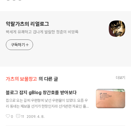
로그 정보
악랄가츠의 리얼로그
빡세게 유쾌하고 겁나게 발랄한 청춘의 비망록
구독하기
더보기
가츠의 보물창고
의 다른 글
블로그 잡지 gBlog 창간호를 받아보다
글 내용
집으로 오는 길에 우편함에 낯선 우편물이 있었다. 요즘 우
리 동네는 재보궐 선거가 한창인지라 선거관련 자료인 줄
알았다. 엘리베이터를 타면서 우편물을 확인해보니 며칠전
0
11
2009. 4. 8.
에 블로거뉴스 베스트란을 보다가 무료로 배포한다길래 아
무생각없이 신청한 그린비출판사의 블로그 잡지 gBlog 창
간호가 아닌가? 내심 놀랐다. 무료로 준다길래 호기심삼아