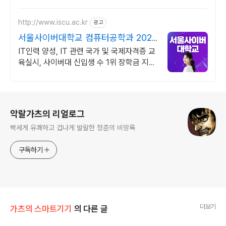
을 만나보세요.
http://www.iscu.ac.kr
광고
서울사이버대학교 컴퓨터공학과 2026
가을학기 신편입생
IT인력 양성, IT 관련 국가 및 국제자격증 교
육실시, 사이버대 신입생 수 1위 장학금 지급
1위, 학사 석사 박사 온라인복수학위까지
로그 정보
악랄가츠의 리얼로그
빡세게 유쾌하고 겁나게 발랄한 청춘의 비망록
구독하기
더보기
가츠의 스마트기기
의 다른 글