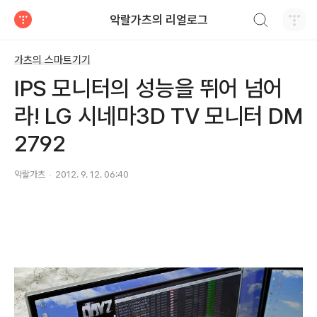
검색하기
악랄가츠의 리얼로그
티스토리
가츠의 스마트기기
IPS 모니터의 성능을 뛰어 넘어
라! LG 시네마3D TV 모니터 DM
2792
악랄가츠
2012. 9. 12. 06:40