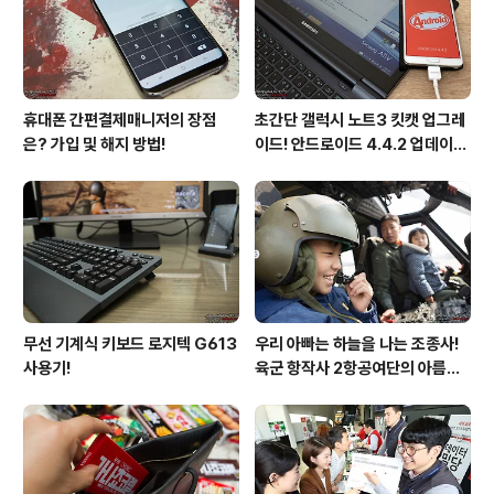
하는 순간이다. 스마트TV가 되면 PC가 없어도 인터넷을
이용할 수..
휴대폰 간편결제매니저의 장점
초간단 갤럭시 노트3 킷캣 업그레
은? 가입 및 해지 방법!
이드! 안드로이드 4.4.2 업데이트
후기!
무선 기계식 키보드 로지텍 G613
우리 아빠는 하늘을 나는 조종사!
사용기!
육군 항작사 2항공여단의 아름다
운 비행!