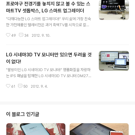
프로야구 전경기를 놓치지 않고 볼 수 있는 스
마트TV 셋톱박스, LG 스마트 업그레이더
글 내용
"다재다능한 LG 스마트 업그레이더!" 우리 삶에 가장 친숙
한 가전제품인 텔레비전은 과거 흑백TV를 시작으로 칼라
TV, 리모컨TV, 평면TV, 3D TV 등 해를 거듭할 수록 꾸준
49
34
2012. 9. 10.
하게 발전해 왔다. 최근에는 인터넷를 연결하여 즐길 수 있
는 스마트TV가 안방 시장을 점령하고 있다. 하지만 불과
2, 3년 전, 스마트 TV가 출시되지 않은 시기에 신상 TV를
LG 시네마3D TV 모니터만 있으면 두려울 것
구입한 소비자들에게는 아쉽게도 그림의 떡이다. 그렇다고
스마트TV를 이용하고 싶어 멀쩡한 TV를 바꾸기에는 무척
이 없다!
글 내용
부담스런 현실이다. 이에 저렴한 가격에 다양한 서비스를
"팔방미인 LG 시네마3D TV 모니터!" 명품화질을 자랑하
즐길 수 있는 LG 스마트 업그레이더를 추천한다. "시네마
는 IPS 패널을 탑재한 LG 시네마3D TV 모니터 DM279
3D TV 모니터와 스마트 업그레이더의 환상적인 조합!" 스
2를 사용한 지도 열흘이 흘렀다. 처음에는 3D TV와 모니
마트 업그레이더를 시네마3D TV 모니터 매직스탠드에 올
61
50
2012. 9. 4.
터를 동시에 이용할 수 있다는 점이 가장 마음에 들었지만
려 놓으니 마치..
시간이 지날 수록 다양한 기기와의 호환성이 더욱 매력적
으로 다가왔다. 특히 DM2792는 두 개의 HDMI포트와 한
개의 USB포트, 외부입력, 컴포넌트 등을 통해 비디오 게임
기, 셋톱박스, 노트북, 휴대폰 등 다양한 멀티미디어 기기를
이 블로그 인기글
연결하여 사용할 수 있다. "스마트 업그레이더를 통해 스마
트TV로 변신한 DM2792D" 기존의 시네마 3D TV 모니
터가 스마트 업그레이더를 만나 우월한 스마트TV로 변신