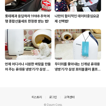
롯데제과 응답하라 1988 추억여
나만의 합리적인 데이터중심요금
행 종합선물세트 한정판 받는 법!
제 선택법!
언제 어디서나 시원한 바람을 만들
무더위를 쫓아내는 신개념 휴대용
어 주는 휴대용 냉방기기! 삼성 포
냉방기기! 삼성 포터블쿨러 쿨프레
터블쿨러 쿨프레소 활용기!
소 사용기!
의안내
티스토리
로그인
고객센터
© Daum Corp.